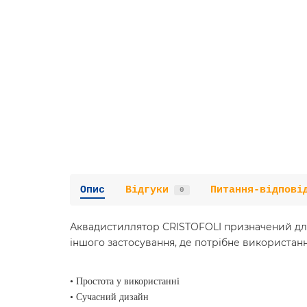
Опис
Відгуки
Питання-відпові
0
Аквадистиллятор CRISTOFOLI призначений для 
іншого застосування, де потрібне використан
• Простота у використанні
• Сучасний дизайн