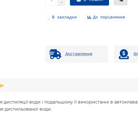
В закладки
До порівняння
Доставляння
О
дь
дистиляції води і подальшому її використанні в автоклавах
ня дистильованої води.