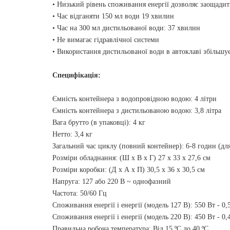
• Низький рівень споживання енергії дозволяє заощадит
• Час відганяти 150 мл води 19 хвилин
• Час на 300 мл дистильованої води: 37 хвилин
• Не вимагає гідравлічної системи
• Використання дистильованої води в автоклаві збільшу
Специфікація:
Ємність контейнера з водопровідною водою: 4 літри
Ємність контейнера з дистильованою водою: 3,8 літра
Вага брутто (в упаковці): 4 кг
Нетто: 3,4 кг
Загальний час циклу (повний контейнер): 6-8 годин (для
Розміри обладнання: (Ш х В х Г) 27 х 33 х 27,6 см
Розміри коробки: (Д х А х П) 30,5 х 36 х 30,5 см
Напруга: 127 або 220 В ~ однофазний
Частота: 50/60 Гц
Споживання енергії і енергії (модель 127 В): 550 Вт - 0,
Споживання енергії і енергії (модель 220 В): 450 Вт - 0,
Правильна робоча температура: Від 15 ºC до 40 ºC