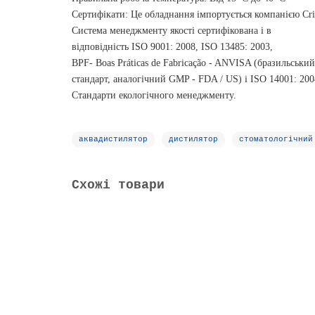
Сертифікати: Це обладнання імпортується компанією Cris
Система менеджменту якості сертифікована і в
відповідність ISO 9001: 2008, ISO 13485: 2003,
BPF- Boas Práticas de Fabricação - ANVISA (бразильський
стандарт, аналогічний GMP - FDA / US) і ISO 14001: 200
Стандарти екологічного менеджменту.
аквадистилятор
дистилятор
стоматологічний
Схожі товари
Аквадистилятор DRINK 10
8 070 грн.