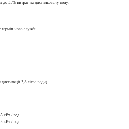
и до 35% витрат на дистильовану воду.
є термін його служби.
 дистиляції 3,8 літра води)
55 кВт / год
45 кВт / год