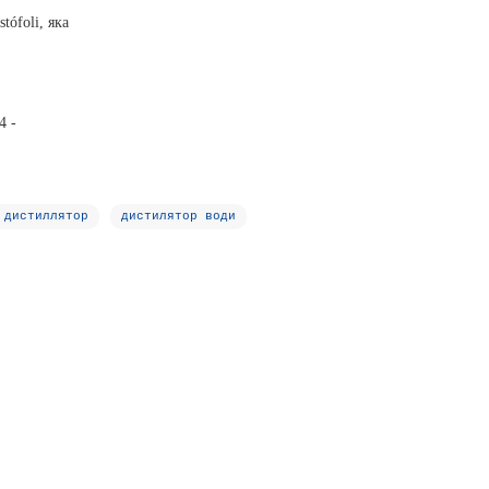
tófoli, яка
4 -
 дистиллятор
дистилятор води