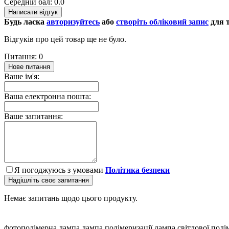
Середній бал: 0.0
Написати відгук
Будь ласка
авторизуйтесь
або
створіть обліковий запис
для т
Відгуків про цей товар ще не було.
Питання: 0
Нове питання
Ваше ім'я:
Ваша електронна пошта:
Ваше запитання:
Я погоджуюсь з умовами
Політика безпеки
Надішліть своє запитання
Немає запитань щодо цього продукту.
фотополімерна лампа
лампа полімеризації
лампа світлової полі