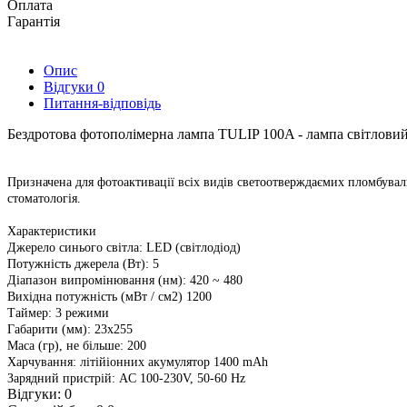
Оплата
Гарантія
Опис
Відгуки
0
Питання-відповідь
Бездротова фотополімерна лампа TULIP 100A - лампа світловий 
Призначена для фотоактивації всіх видів светоотверждаємих пломбуваль
стоматологія.
Характеристики
Джерело синього світла: LED (світлодіод)
Потужність джерела (Вт): 5
Діапазон випромінювання (нм): 420 ~ 480
Вихідна потужність (мВт / см2) 1200
Таймер: 3 режими
Габарити (мм): 23х255
Маса (гр), не більше: 200
Харчування: літійіонних акумулятор 1400 mAh
Зарядний пристрій: AC 100-230V, 50-60 Hz
Відгуки: 0