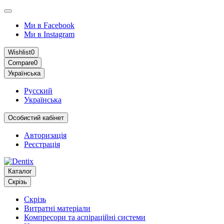
Ми в Facebook
Ми в Instagram
Wishlist
0
Compare
0
Українська
Русский
Українська
Особистий кабінет
Авторизація
Реєстрація
Каталог
Скрізь
Скрізь
Витратні матеріали
Компресори та аспіраційні системи