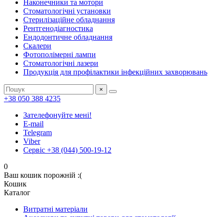
Наконечники та мотори
Стоматологічні установки
Стерилізаційне обладнання
Рентгенодіагностика
Ендодонтичне обладнання
Скалери
Фотополімерні лампи
Стоматологічні лазери
Продукція для профілактики інфекційних захворювань
×
+38 050 388 4235
Зателефонуйте мені!
E-mail
Telegram
Viber
Сервіс +38 (044) 500-19-12
0
Ваш кошик порожній :(
Кошик
Каталог
Витратні матеріали