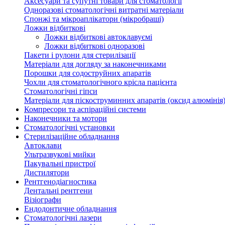
Аксесуари та супутні товари для стоматології
Одноразові стоматологічні витратні матеріали
Спонжі та мікроаплікатори (мікробраші)
Ложки відбиткові
Ложки відбиткові автоклавуємі
Ложки відбиткові одноразові
Пакети і рулони для стерилізації
Матеріали для догляду за наконечниками
Порошки для содоструйних апаратів
Чохли для стоматологічного крісла пацієнта
Стоматологічні гіпси
Матеріали для піскоструминних апаратів (оксид алюмінія
Компресори та аспіраційні системи
Наконечники та мотори
Стоматологічні установки
Стерилізаційне обладнання
Автоклави
Ультразвукові мийки
Пакувальні пристрої
Дистилятори
Рентгенодіагностика
Дентальні рентгени
Візіографи
Ендодонтичне обладнання
Стоматологічні лазери