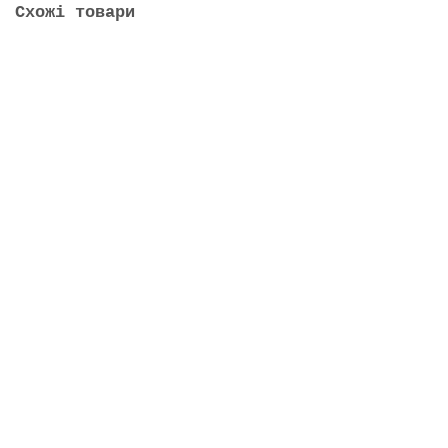
Схожі товари
Ціна по запиту!
Стоматологічна установка Dentix GD-S200 нижня
подача
0 грн.
В кошик
Ціна по запиту!
Стоматологічна установка Miglionico Nice Glass
(Італія)
0 грн.