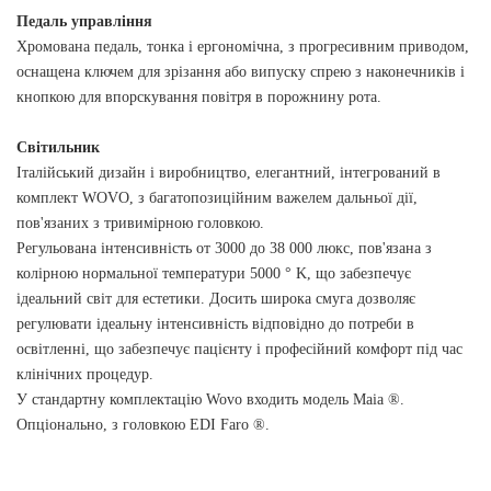
Педаль управління
Хромована педаль, тонка і ергономічна, з прогресивним приводом,
оснащена ключем для зрізання або випуску спрею з наконечників і
кнопкою для впорскування повітря в порожнину рота.
Світильник
Італійський дизайн і виробництво, елегантний, інтегрований в
комплект WOVO, з багатопозиційним важелем дальньої дії,
пов'язаних з тривимірною головкою.
Регульована інтенсивність от 3000 до 38 000 люкс, пов'язана з
колірною нормальної температури 5000 ° K, що забезпечує
ідеальний світ для естетики. Досить широка смуга дозволяє
регулювати ідеальну інтенсивність відповідно до потреби в
освітленні, що забезпечує пацієнту і професійний комфорт під час
клінічних процедур.
У стандартну комплектацію Wovo входить модель Maia ®.
Опціонально, з головкою EDI Faro ®.