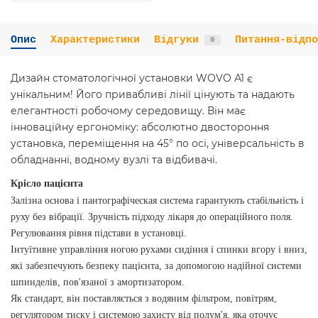
Опис
Характеристики
Відгуки
Питання-відпо
0
Дизайн стоматологічної установки WOVO А1 є
унікальним! Його привабливі лінії цінують та надають
елегантності робочому середовищу. Він має
інноваційну ергономіку: абсолютно двостороння
установка, переміщення на 45° по осі, універсальність в
обладнанні, водному вузлі та відбивачі.
Крісло пацієнта
Залізна основа і пантографіческая система гарантують стабільність і
руху без вібрації. Зручність підходу лікаря до операційного поля.
Регулювання рівня підстави в установці.
Інтуїтивне управління ногою рухами сидіння і спинки вгору і вниз,
які забезпечують безпеку пацієнта, за допомогою надійної системи
шпинделів, пов'язаної з амортизатором.
Як стандарт, він поставляється з водяним фільтром, повітрям,
регулятором тиску і системою захисту від полум'я, яка оточує