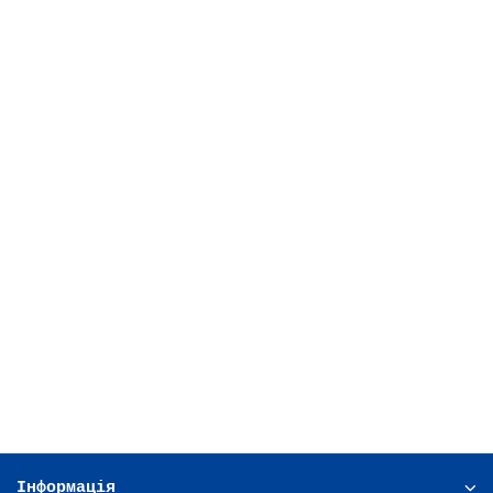
4 800 грн.
В кошик
Ціна по запиту!
Стоматологічна установка WOZO A1 верхня подача
0 грн.
В кошик
Інформація