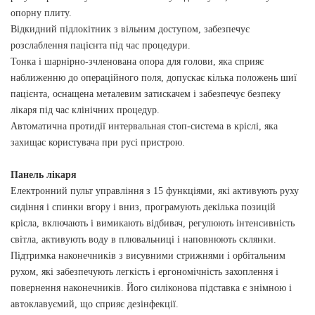
опорну плиту.
Відкидний підлокітник з вільним доступом, забезпечує
розслаблення пацієнта під час процедури.
Тонка і шарнірно-зчленована опора для голови, яка сприяє
наближенню до операційного поля, допускає кілька положень шиї
пацієнта, оснащена металевим затискачем і забезпечує безпеку
лікаря під час клінічних процедур.
Автоматична протидії интервальная стоп-система в кріслі, яка
захищає користувача при русі пристрою.
Панель лікаря
Електронний пульт управління з 15 функціями, які активують руху
сидіння і спинки вгору і вниз, програмують декілька позицій
крісла, включають і вимикають відбивач, регулюють інтенсивність
світла, активують воду в плювальниці і наповнюють склянки.
Підтримка наконечників з висувними стрижнями і орбітальним
рухом, які забезпечують легкість і ергономічність захоплення і
повернення наконечників. Його силіконова підставка є знімною і
автоклавуємий, що сприяє дезінфекції.