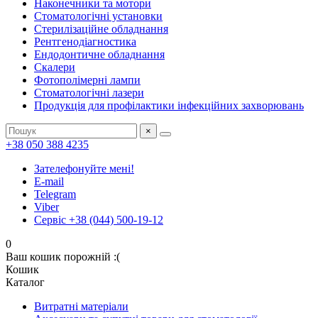
Наконечники та мотори
Стоматологічні установки
Стерилізаційне обладнання
Рентгенодіагностика
Ендодонтичне обладнання
Скалери
Фотополімерні лампи
Стоматологічні лазери
Продукція для профілактики інфекційних захворювань
×
+38 050 388 4235
Зателефонуйте мені!
E-mail
Telegram
Viber
Сервіс +38 (044) 500-19-12
0
Ваш кошик порожній :(
Кошик
Каталог
Витратні матеріали