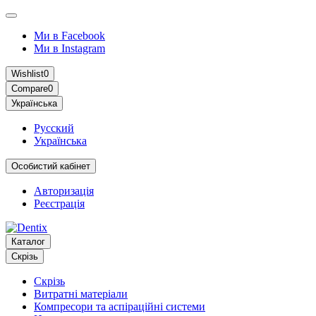
Ми в Facebook
Ми в Instagram
Wishlist
0
Compare
0
Українська
Русский
Українська
Особистий кабінет
Авторизація
Реєстрація
Каталог
Скрізь
Скрізь
Витратні матеріали
Компресори та аспіраційні системи