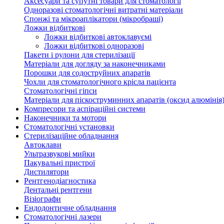
Аксесуари та супутні товари для стоматології
Одноразові стоматологічні витратні матеріали
Спонжі та мікроаплікатори (мікробраші)
Ложки відбиткові
Ложки відбиткові автоклавуємі
Ложки відбиткові одноразові
Пакети і рулони для стерилізації
Матеріали для догляду за наконечниками
Порошки для содоструйних апаратів
Чохли для стоматологічного крісла пацієнта
Стоматологічні гіпси
Матеріали для піскоструминних апаратів (оксид алюмінія
Компресори та аспіраційні системи
Наконечники та мотори
Стоматологічні установки
Стерилізаційне обладнання
Автоклави
Ультразвукові мийки
Пакувальні пристрої
Дистилятори
Рентгенодіагностика
Дентальні рентгени
Візіографи
Ендодонтичне обладнання
Стоматологічні лазери