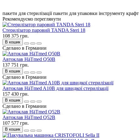
пакети для стерилізації
пакети для упаковки інструменту
крафт
Рекомендуємо переглянути
Стерилізатор паровий TANDA Steri 18
108 375 грн.
В кошик
Сделано в Германии
Автоклав HäTmed Q50B
137 751 грн.
В кошик
Сделано в Германии
Автоклав HäTmed A10B для швидкої стерилізації
157 430 грн.
В кошик
Сделано в Германии
Автоклав HäTmed Q52B
107 577 грн.
В кошик