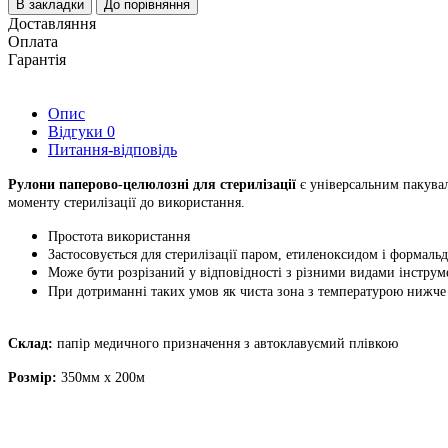
В закладки
До порівняння
Доставляння
Оплата
Гарантія
Опис
Відгуки
0
Питання-відповідь
Рулони паперово-целюлозні для стерилізації
є універсальним пакува
моменту стерилізації до використання.
Простота використання
Застосовується для стерилізації паром, етиленоксидом і формальд
Може бути розрізаний у відповідності з різними видами інструм
При дотриманні таких умов як чиста зона з температурою нижче 2
Склад:
папір медичного призначення з автоклавуємий плівкою
Розмір:
350
мм х 200м