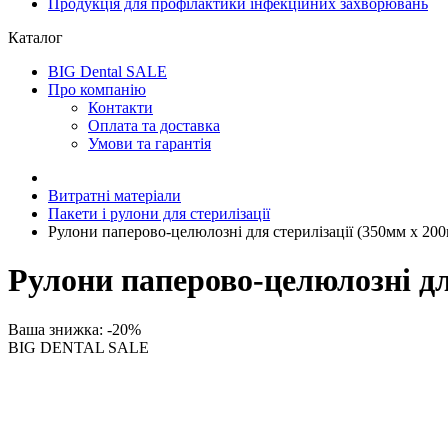
Продукція для профілактики інфекційних захворювань
Каталог
BIG Dental SALE
Про компанію
Контакти
Оплата та доставка
Умови та гарантія
Витратні матеріали
Пакети і рулони для стерилізації
Рулони паперово-целюлозні для стерилізації (350мм х 200
Рулони паперово-целюлозні дл
Ваша знижка: -20%
BIG DENTAL SALE