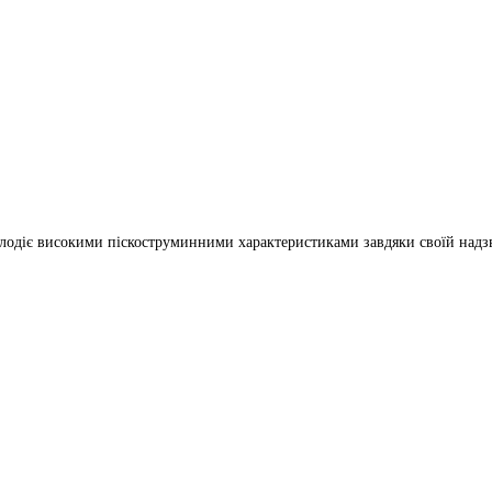
володіє високими піскоструминними характеристиками завдяки своїй надзв