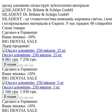
оксид алюмінію
піскоструй
зуботехнічні матеріали
SILADENT Dr. Böhme & Schöps GmbH
SILADENT - це стоматологічна компанія, керована сім'єю, і вон
і полірувальних матеріалів в Європі. У нас працює 90 співробіт
Схожі товари
Сделано в Германии
Ваша знижка: -10%
BIG DENTAL SALE
Лідер продажів!
Оксид алюмінію, 250 мікрон, 25 кг
8 061 грн.
7 256 грн.
В кошик
Сделано в Германии
Ваша знижка: -10%
BIG DENTAL SALE
Оксид алюмінію, 250 мікрон, 5 кг
2 166 грн.
1 950 грн.
В кошик
Сделано в Германии
Ваша знижка: -10%
BIG DENTAL SALE