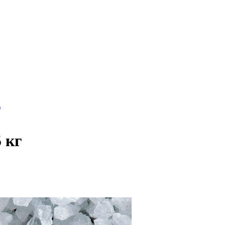
)
 кг