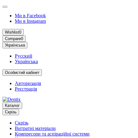
Ми в Facebook
Ми в Instagram
Wishlist
0
Compare
0
Українська
Русский
Українська
Особистий кабінет
Авторизація
Реєстрація
Каталог
Скрізь
Скрізь
Витратні матеріали
Компресори та аспіраційні системи