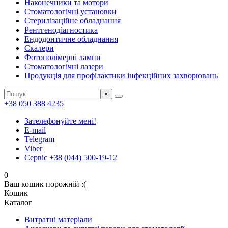
Наконечники та мотори
Стоматологічні установки
Стерилізаційне обладнання
Рентгенодіагностика
Ендодонтичне обладнання
Скалери
Фотополімерні лампи
Стоматологічні лазери
Продукція для профілактики інфекційних захворювань
×
+38 050 388 4235
Зателефонуйте мені!
E-mail
Telegram
Viber
Сервіс +38 (044) 500-19-12
0
Ваш кошик порожній :(
Кошик
Каталог
Витратні матеріали