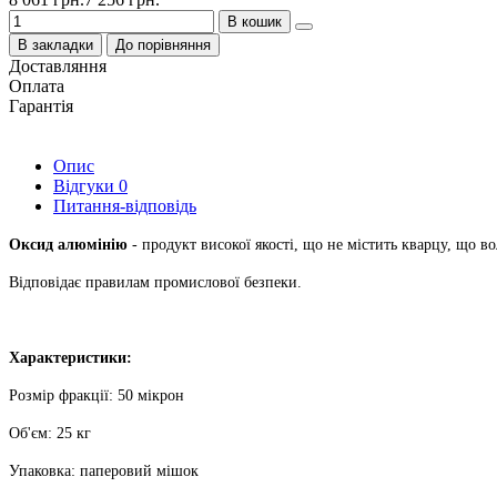
В кошик
В закладки
До порівняння
Доставляння
Оплата
Гарантія
Опис
Відгуки
0
Питання-відповідь
Оксид алюмінію
- продукт високої якості, що не містить кварцу, що 
Відповідає правилам промислової безпеки.
Характеристики:
Розмір фракції: 50 мікрон
Об'єм: 25 кг
Упаковка: паперовий мішок