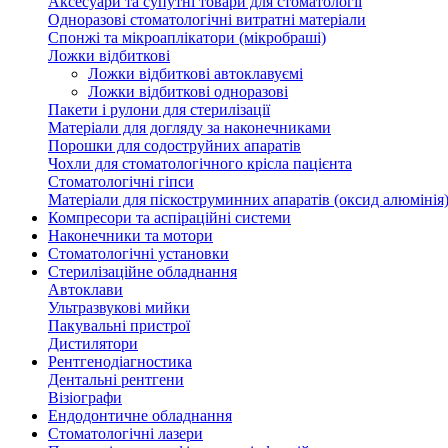
Аксесуари та супутні товари для стоматології
Одноразові стоматологічні витратні матеріали
Спонжі та мікроаплікатори (мікробраші)
Ложки відбиткові
Ложки відбиткові автоклавуємі
Ложки відбиткові одноразові
Пакети і рулони для стерилізації
Матеріали для догляду за наконечниками
Порошки для содоструйних апаратів
Чохли для стоматологічного крісла пацієнта
Стоматологічні гіпси
Матеріали для піскоструминних апаратів (оксид алюмінія
Компресори та аспіраційні системи
Наконечники та мотори
Стоматологічні установки
Стерилізаційне обладнання
Автоклави
Ультразвукові мийки
Пакувальні пристрої
Дистилятори
Рентгенодіагностика
Дентальні рентгени
Візіографи
Ендодонтичне обладнання
Стоматологічні лазери