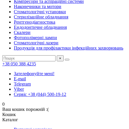
Компресори та аспіраційні системи
Наконечники та мотори
Стоматологічні установки
Стерилізаційне обладнання
Рентгенодіагностика
Ендодонтичне обладнання
Скалери
Фотополімерні лампи
Стоматологічні лазери
Продукція для профілактики інфекційних захворювань
×
+38 050 388 4235
Зателефонуйте мені!
E-mail
Telegram
Viber
Сервіс +38 (044) 500-19-12
0
Ваш кошик порожній :(
Кошик
Каталог