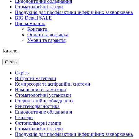
Ендодонтичне обладнання
Стоматологічні лазери
Продукція для профілактики інфекційних захворювань
BIG Dental SALE
Про компанію
Контакти
Оплата та доставка
Умови та гарантія
Каталог
Скрізь
Скрізь
Витратні матеріали
Компресори та аспіраційні системи
Наконечники та мотори
Стоматологічні установки
Стерилізаційне обладнання
Рентгенодіагностика
Ендодонтичне обладнання
Скалери
Фотополімерні лампи
Стоматологічні лазери
Продукція для профілактики інфекційних захворювань