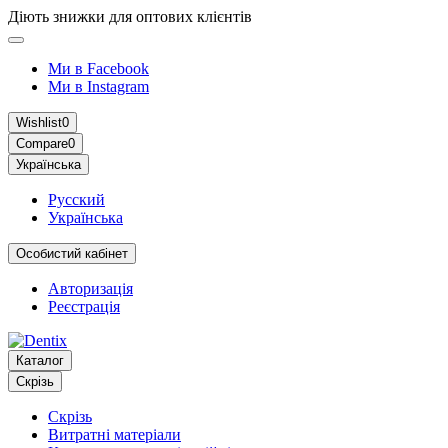
Діють знижки для оптових клієнтів
Ми в Facebook
Ми в Instagram
Wishlist
0
Compare
0
Українська
Русский
Українська
Особистий кабінет
Авторизація
Реєстрація
Каталог
Скрізь
Скрізь
Витратні матеріали