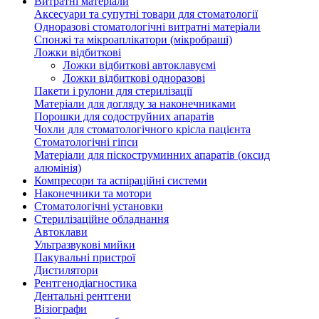
Витратні матеріали
Аксесуари та супутні товари для стоматології
Одноразові стоматологічні витратні матеріали
Спонжі та мікроаплікатори (мікробраші)
Ложки відбиткові
Ложки відбиткові автоклавуємі
Ложки відбиткові одноразові
Пакети і рулони для стерилізації
Матеріали для догляду за наконечниками
Порошки для содоструйних апаратів
Чохли для стоматологічного крісла пацієнта
Стоматологічні гіпси
Матеріали для піскоструминних апаратів (оксид
алюмінія)
Компресори та аспіраційні системи
Наконечники та мотори
Стоматологічні установки
Стерилізаційне обладнання
Автоклави
Ультразвукові мийки
Пакувальні пристрої
Дистилятори
Рентгенодіагностика
Дентальні рентгени
Візіографи