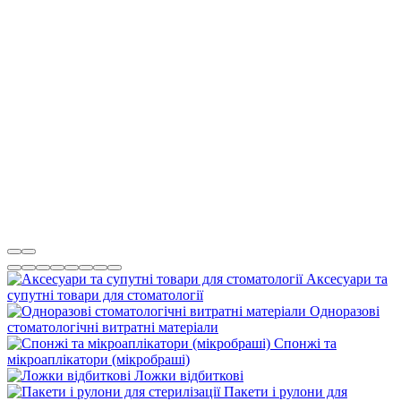
Аксесуари та
супутні товари для стоматології
Одноразові
стоматологічні витратні матеріали
Спонжі та
мікроаплікатори (мікробраші)
Ложки відбиткові
Пакети і рулони для