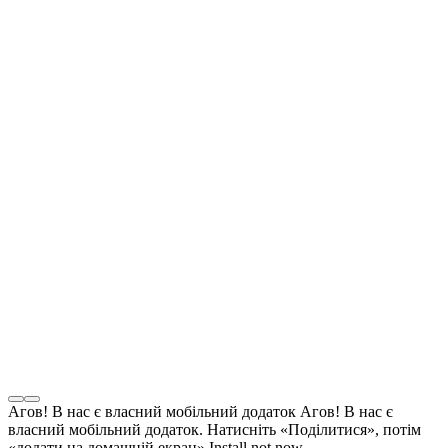
Агов! В нас є власний мобільний додаток
Агов! В нас є
власний мобільний додаток. Натисніть «Поділитися», потім
«додати на домашній екран»
Install
not now