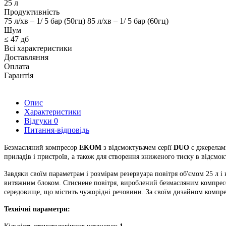
25 л
Продуктивність
75 л/хв – 1/ 5 бар (50гц) 85 л/хв – 1/ 5 бар (60гц)
Шум
≤ 47 дб
Всі характеристики
Доставляння
Оплата
Гарантія
Опис
Характеристики
Відгуки
0
Питання-відповідь
Безмасляний компресор
EKOM
з відсмоктувачем серії
DUO
є джерелам
приладів і пристроїв, а також для створення зниженого тиску в відсмокт
Завдяки своїм параметрам і розмірам резервуара повітря об'ємом 25 л 
витяжним блоком. Стиснене повітря, вироблений безмасляним компресоро
середовище, що містить чужорідні речовини. За своїм дизайном компрес
Технічні параметри: