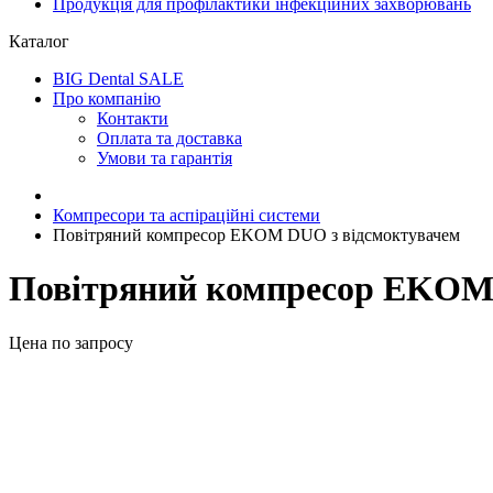
Продукція для профілактики інфекційних захворювань
Каталог
BIG Dental SALE
Про компанію
Контакти
Оплата та доставка
Умови та гарантія
Компресори та аспіраційні системи
Повітряний компресор EKOM DUO з відсмоктувачем
Повітряний компресор EKOM
Цена по запросу