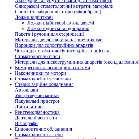
Аксесуари та супутні товари для стоматології
Одноразові стоматологічні витратні матеріали
Спонжі та мікроаплікатори (мікробраші)
Ложки відбиткові
Ложки відбиткові автоклавуємі
Ложки відбиткові одноразові
Пакети і рулони для стерилізації
Матеріали для догляду за наконечниками
Порошки для содоструйних апаратів
Чохли для стоматологічного крісла пацієнта
Стоматологічні гіпси
Матеріали для піскоструминних апаратів (оксид алюмінія
Компресори та аспіраційні системи
Наконечники та мотори
Стоматологічні установки
Стерилізаційне обладнання
Автоклави
Ультразвукові мийки
Пакувальні пристрої
Дистилятори
Рентгенодіагностика
Дентальні рентгени
Візіографи
Ендодонтичне обладнання
Стоматологічні лазери