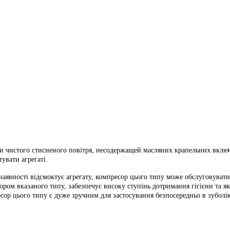
и чистого стисненого повітря, несодержащей масляних крапельних включ
увати агрегаті.
і наявності відсмоктує агрегату, компресор цього типу може обслуговув
м вказаного типу, забезпечує високу ступінь дотримання гігієни та яко
ор цього типу є дуже зручним для застосування безпосередньо в зуболіка