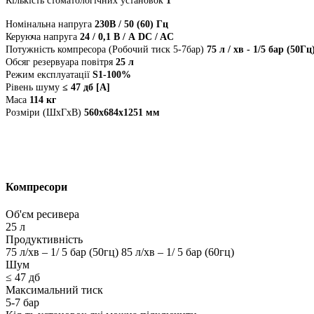
Кількість стоматологічних установок
1
Номінальна напруга
230В / 50 (60) Гц
Керуюча напруга
24 / 0,1 В / А DC / AC
Потужність компресора (Робочий тиск 5-7бар)
75 л / хв - 1/5 бар (50Гц
Обсяг резервуара повітря
25 л
Режим експлуатації
S1-100%
Рівень шуму
≤ 47 дб [A]
Маса
114 кг
Розміри (ШхГхВ)
560x684x1251 мм
Компресори
Об'єм ресивера
25 л
Продуктивність
75 л/хв – 1/ 5 бар (50гц) 85 л/хв – 1/ 5 бар (60гц)
Шум
≤ 47 дб
Максимальний тиск
5-7 бар