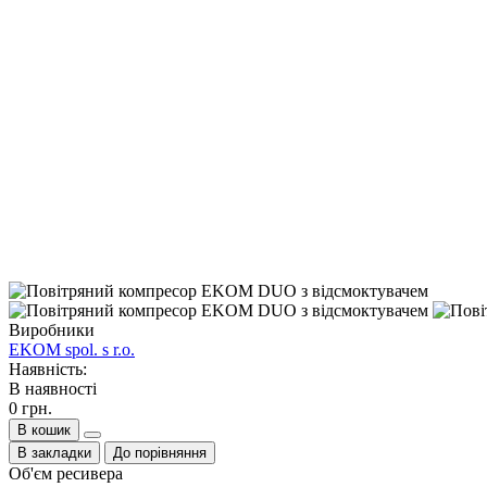
Виробники
EKOM spol. s r.o.
Наявність:
В наявності
0 грн.
В кошик
В закладки
До порівняння
Об'єм ресивера