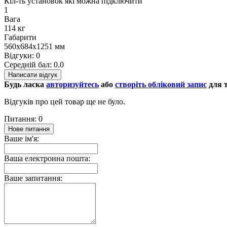
Кіл-ть установок які можна підключити
1
Вага
114 кг
Габарити
560x684x1251 мм
Відгуки: 0
Середній бал: 0.0
Написати відгук
Будь ласка
авторизуйтесь
або
створіть обліковий запис
для т
Відгуків про цей товар ще не було.
Питання: 0
Нове питання
Ваше ім'я:
Ваша електронна пошта:
Ваше запитання: