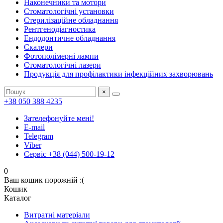
Наконечники та мотори
Стоматологічні установки
Стерилізаційне обладнання
Рентгенодіагностика
Ендодонтичне обладнання
Скалери
Фотополімерні лампи
Стоматологічні лазери
Продукція для профілактики інфекційних захворювань
×
+38 050 388 4235
Зателефонуйте мені!
E-mail
Telegram
Viber
Сервіс +38 (044) 500-19-12
0
Ваш кошик порожній :(
Кошик
Каталог
Витратні матеріали