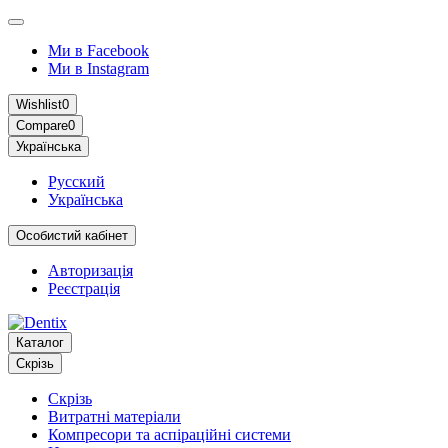
Ми в Facebook
Ми в Instagram
Wishlist
0
Compare
0
Українська
Русский
Українська
Особистий кабінет
Авторизація
Реєстрація
Каталог
Скрізь
Скрізь
Витратні матеріали
Компресори та аспіраційні системи